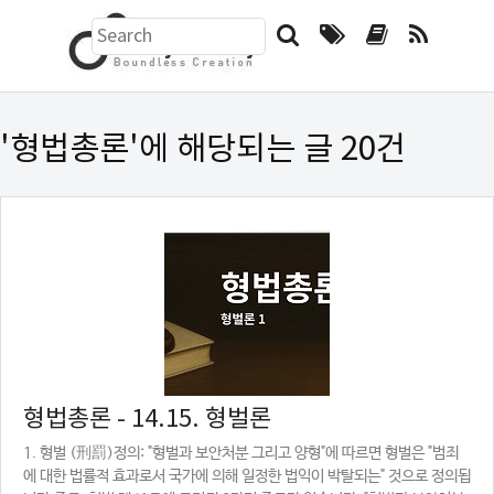
검
색
하
기
폼
'형법총론'에 해당되는 글 20건
형법총론 - 14.15. 형벌론
1. 형벌 (刑罰)정의: "형벌과 보안처분 그리고 양형"에 따르면 형벌은 "범죄
에 대한 법률적 효과로서 국가에 의해 일정한 법익이 박탈되는" 것으로 정의됩