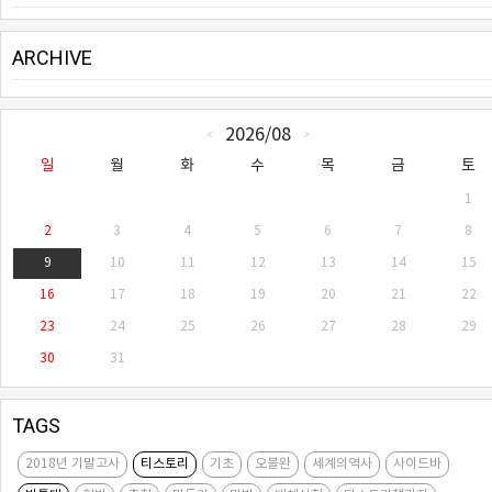
ARCHIVE
CALENDAR
2026/08
«
»
일
월
화
수
목
금
토
1
2
3
4
5
6
7
8
9
10
11
12
13
14
15
16
17
18
19
20
21
22
23
24
25
26
27
28
29
30
31
TAGS
2018년 기말고사
티스토리
기초
오블완
세계의역사
사이드바