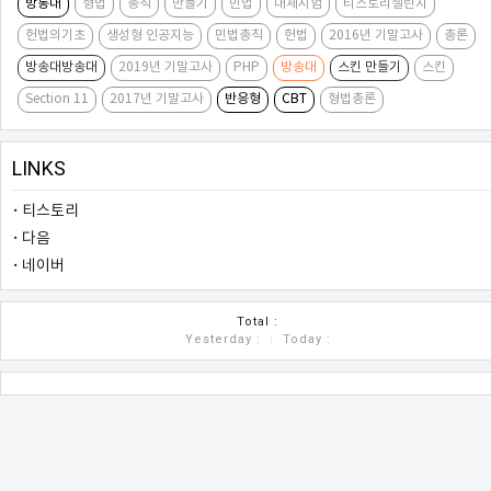
방통대
형법
총칙
만들기
민법
대체시험
티스토리챌린지
헌법의기초
생성형 인공지능
민법총칙
헌법
2016년 기말고사
총론
방송대방송대
2019년 기말고사
PHP
방송대
스킨 만들기
스킨
Section 11
2017년 기말고사
반응형
CBT
형법총론
LINKS
티스토리
다음
네이버
COUNTER
Total :
Yesterday :
|
Today :