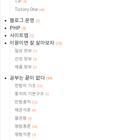
TIP
(3)
Tistory One
(44)
블로그 운영
(1)
PHP
(9)
사이트맵
(1)
이왕이면 잘 살아보자
(10)
일상 정보
(7)
건강 정보
(2)
제품 정보
(1)
공부는 끝이 없다
(84)
헌법의 기초
(15)
통치의 기본구조
(5)
민법총칙
(12)
채권각론
(4)
물권법
(4)
형법총론
(14)
형법각론
(3)