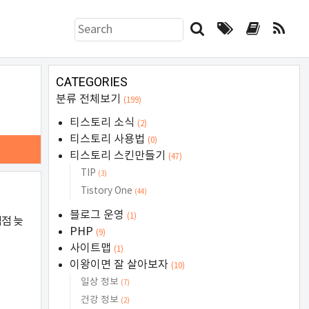
검
색
하
기
CATEGORIES
폼
분류 전체보기
(199)
티스토리 소식
(2)
티스토리 사용법
(0)
티스토리 스킨만들기
(47)
TIP
(3)
Tistory One
(44)
블로그 운영
(1)
점점 늦
PHP
(9)
사이트맵
(1)
이왕이면 잘 살아보자
(10)
일상 정보
(7)
건강 정보
(2)