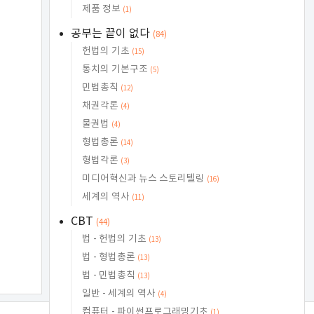
제품 정보
(1)
공부는 끝이 없다
(84)
헌법의 기초
(15)
통치의 기본구조
(5)
민법총칙
(12)
채권각론
(4)
물권법
(4)
형법총론
(14)
형법각론
(3)
미디어혁신과 뉴스 스토리텔링
(16)
세계의 역사
(11)
CBT
(44)
법 - 헌법의 기초
(13)
법 - 형법총론
(13)
법 - 민법총칙
(13)
일반 - 세계의 역사
(4)
컴퓨터 - 파이썬프로그래밍기초
(1)