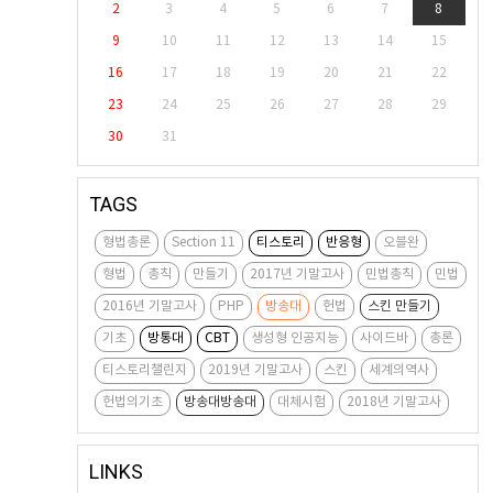
2
3
4
5
6
7
8
9
10
11
12
13
14
15
16
17
18
19
20
21
22
23
24
25
26
27
28
29
30
31
TAGS
형법총론
Section 11
티스토리
반응형
오블완
형법
총칙
만들기
2017년 기말고사
민법총칙
민법
2016년 기말고사
PHP
방송대
헌법
스킨 만들기
기초
방통대
CBT
생성형 인공지능
사이드바
총론
티스토리챌린지
2019년 기말고사
스킨
세계의역사
헌법의기초
방송대방송대
대체시험
2018년 기말고사
LINKS