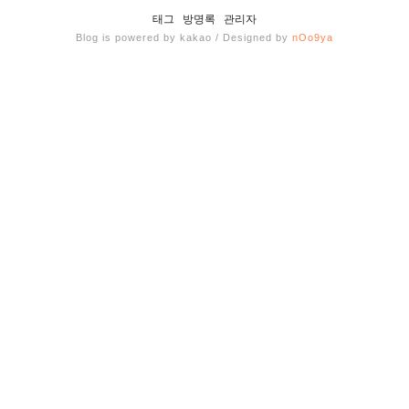
태그
방명록
관리자
Blog is powered by kakao / Designed by
nOo9ya