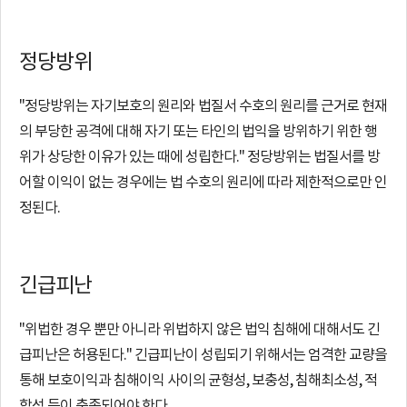
위,
정당방위
긴
"정당방위는 자기보호의 원리와 법질서 수호의 원리를 근거로 현재
급
의 부당한 공격에 대해 자기 또는 타인의 법익을 방위하기 위한 행
피
위가 상당한 이유가 있는 때에 성립한다." 정당방위는 법질서를 방
어할 이익이 없는 경우에는 법 수호의 원리에 따라 제한적으로만 인
난
정된다.
본
긴급피난
문
"위법한 경우 뿐만 아니라 위법하지 않은 법익 침해에 대해서도 긴
급피난은 허용된다." 긴급피난이 성립되기 위해서는 엄격한 교량을
통해 보호이익과 침해이익 사이의 균형성, 보충성, 침해최소성, 적
합성 등이 충족되어야 한다.