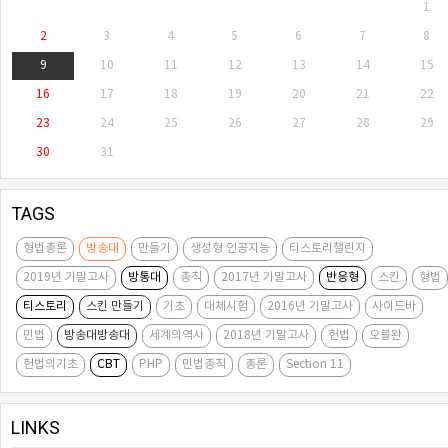
1
2
3
4
5
6
7
8
9
10
11
12
13
14
15
16
17
18
19
20
21
22
23
24
25
26
27
28
29
30
31
TAGS
형법총론
방송대
만들기
생성형 인공지능
티스토리챌린지
2019년 기말고사
방통대
총칙
2017년 기말고사
반응형
스킨
형법
티스토리
스킨 만들기
기초
대체시험
2016년 기말고사
사이드바
민법
방송대방송대
세계의역사
2018년 기말고사
헌법
오블완
헌법의기초
CBT
PHP
민법총칙
총론
Section 11
LINKS