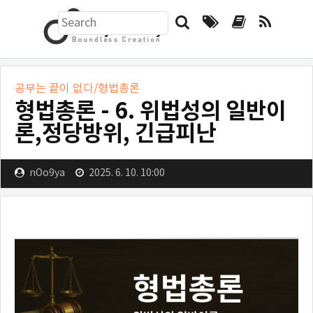
검
색
하
기
형
공부는 끝이 없다/형법총론
폼
형법총론 - 6. 위법성의 일반이
법
론,정당방위, 긴급피난
총
nOo9ya
2025. 6. 10. 10:00
론
-
6.
위