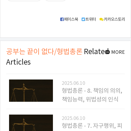
페이스북
트위터
카카오스토리
공
유
하
공부는 끝이 없다/형법총론
Related
MORE
기
Articles
링
크
2025.06.10
형법총론 - 8. 책임의 의의,
책임능력, 위법성의 인식
2025.06.10
형법총론 - 7. 자구행위, 피