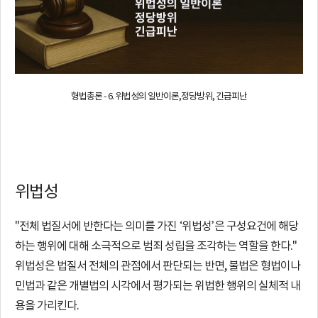
법
성
의
일
형법총론 - 6. 위법성의 일반이론,정당방위, 긴급피난
반
이
위법성
론,
"전체 법질서에 반한다는 의미를 가진 ‘위법성’은 구성요건에 해당
정
하는 행위에 대해 소극적으로 범죄 성립을 조각하는 역할을 한다."
위법성은 법질서 전체의 관점에서 판단되는 반면, 불법은 형법이나
당
민법과 같은 개별법의 시각에서 평가되는 위법한 행위의 실체적 내
방
용을 가리킨다.