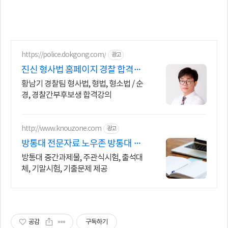
https://police.dokgong.com/
광고
진신 형사법 홈페이지 경찰 합격률
최강!
황남기 경찰팀 형사법, 형법, 형소법 / 순
경, 경찰간부후보생 합격강의
http://www.knouzone.com
광고
방통대 전문자료 노우존 방통대 자
료포털 NO.1
방통대 중간과제물, 주관식시험, 출석대
체, 기말시험, 기출문제 제공
공감
구독하기