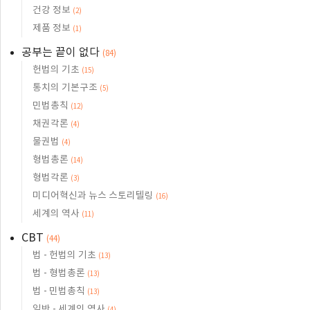
건강 정보
(2)
제품 정보
(1)
공부는 끝이 없다
(84)
헌법의 기초
(15)
통치의 기본구조
(5)
민법총칙
(12)
채권각론
(4)
물권법
(4)
형법총론
(14)
형법각론
(3)
미디어혁신과 뉴스 스토리텔링
(16)
세계의 역사
(11)
CBT
(44)
법 - 헌법의 기초
(13)
법 - 형법총론
(13)
법 - 민법총칙
(13)
일반 - 세계의 역사