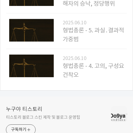
해자의 승낙, 정당행위
2025.06.10
형법총론 - 5. 과실․결과적
가중범
2025.06.10
형법총론 - 4. 고의, 구성요
건착오
누구야 티스토리
티스토리 블로그 스킨 제작 및 블로그 운영팁
구독하기