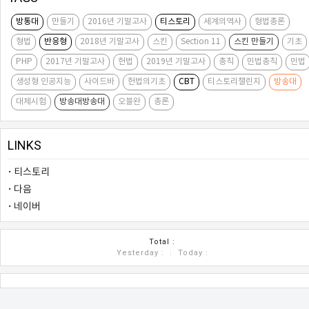
방통대
만들기
2016년 기말고사
티스토리
세계의역사
형법총론
형법
반응형
2018년 기말고사
스킨
Section 11
스킨 만들기
기초
PHP
2017년 기말고사
헌법
2019년 기말고사
총칙
민법총칙
민법
생성형 인공지능
사이드바
헌법의기초
CBT
티스토리챌린지
방송대
대체시험
방송대방송대
오블완
총론
LINKS
티스토리
다음
네이버
COUNTER
Total :
Yesterday :
|
Today :