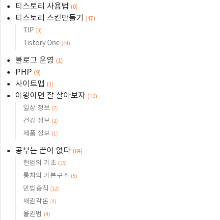
티스토리 사용법
(0)
티스토리 스킨만들기
(47)
TIP
(3)
Tistory One
(44)
블로그 운영
(1)
PHP
(9)
사이트맵
(1)
이왕이면 잘 살아보자
(10)
일상 정보
(7)
건강 정보
(2)
제품 정보
(1)
공부는 끝이 없다
(84)
헌법의 기초
(15)
통치의 기본구조
(5)
민법총칙
(12)
채권각론
(4)
물권법
(4)