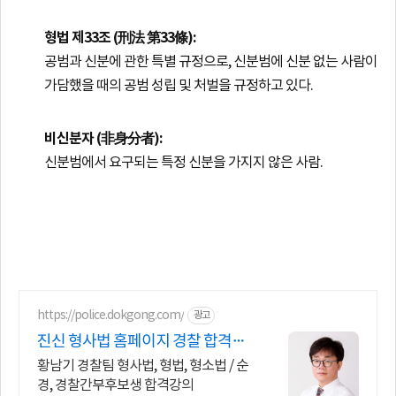
형법 제33조 (刑法 第33條):
공범과 신분에 관한 특별 규정으로, 신분범에 신분 없는 사람이
가담했을 때의 공범 성립 및 처벌을 규정하고 있다.
비신분자 (非身分者):
신분범에서 요구되는 특정 신분을 가지지 않은 사람.
https://police.dokgong.com/
광고
진신 형사법 홈페이지 경찰 합격률
최강!
황남기 경찰팀 형사법, 형법, 형소법 / 순
경, 경찰간부후보생 합격강의