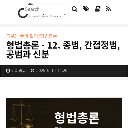
검
색
하
기
형
공부는 끝이 없다/형법총론
폼
형법총론 - 12. 종범, 간접정범,
법
공범과 신분
총
nOo9ya
2025. 6. 10. 11:20
론
-
12.
종