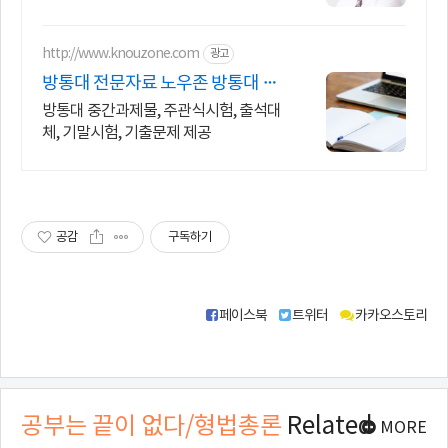
http://www.knouzone.com
광고
방통대 전문자료 노우존 방통대 자
료포털 NO.1
방통대 중간과제물, 주관식시험, 출석대
체, 기말시험, 기출문제 제공
공감
구독하기
페이스북
트위터
카카오스토리
공
유
하
공부는 끝이 없다/형법총론
Related
MORE