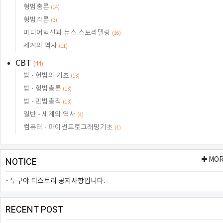
형법총론
(14)
형법각론
(3)
미디어혁신과 뉴스 스토리텔링
(16)
세계의 역사
(11)
CBT
(44)
법 - 헌법의 기초
(13)
법 - 형법총론
(13)
법 - 민법총칙
(13)
일반 - 세계의 역사
(4)
컴퓨터 - 파이썬프로그래밍기초
(1)
MO
NOTICE
누구야 티스토리 공지사항입니다.
RECENT POST