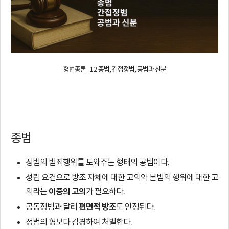
범,
간
접
정
형법총론 - 12. 종범, 간접정범, 공범과 신분
범,
공
종범
범
정범의 범죄행위를 도와주는 형태의 공범이다.
과
성립 요건으로 방조 자체에 대한 고의와 본범의 행위에 대한 고
이중의 고의
의라는
가 필요하다.
신
편면적 방조
공동정범과 달리
도 인정된다.
분
정범의 형보다 감경하여 처벌한다.