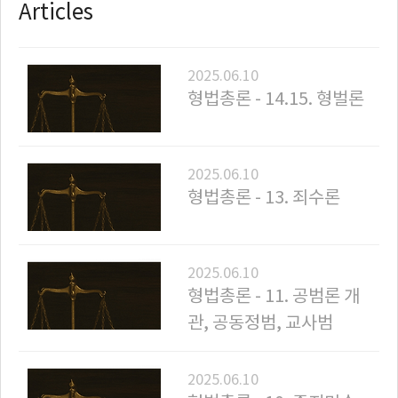
기
Articles
링
크
2025.06.10
형법총론 - 14.15. 형벌론
2025.06.10
형법총론 - 13. 죄수론
2025.06.10
형법총론 - 11. 공범론 개
관, 공동정범, 교사범
2025.06.10