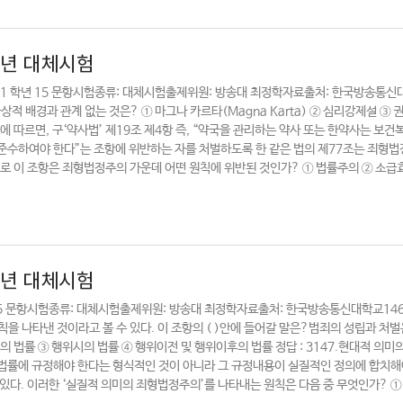
6년 대체시험
기 1 학년 15 문항시험종류: 대체시험출제위원: 방송대 최정학자료출처: 한국방송통신
상적 배경과 관계 없는 것은? ① 마그나 카르타(Magna Karta) ② 심리강제설 ③
소에 따르면, 구‘약사법’ 제19조 제4항 즉, “약국을 관리하는 약사 또는 한약사는 보
준수하여야 한다”는 조항에 위반하는 자를 처벌하도록 한 같은 법의 제77조는 죄형
으로 이 조항은 죄형법정주의 가운데 어떤 원칙에 위반된 것인가? ① 법률주의 ② 소급
5년 대체시험
 15 문항시험종류: 대체시험출제위원: 방송대 최정학자료출처: 한국방송통신대학교14
 나타낸 것이라고 볼 수 있다. 이 조항의 ( )안에 들어갈 말은?범죄의 성립과 처벌은
 법률 ③ 행위시의 법률 ④ 행위이전 및 행위이후의 법률 정답 : 3147.현대적 의미
법률에 규정해야 한다는 형식적인 것이 아니라 그 규정내용이 실질적인 정의에 합치해
있다. 이러한 ‘실질적 의미의 죄형법정주의’를 나타내는 원칙은 다음 중 무엇인가? ①