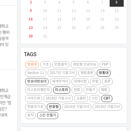
2
3
4
5
6
7
8
9
10
11
12
13
14
15
16
17
18
19
20
21
22
대학교
23
24
25
26
27
28
29
한 행위
30
31
 실질적
되어 있
TAGS
방송대
기초
민법총칙
생성형 인공지능
PHP
Section 11
2017년 기말고사
형법총론
방통대
방송대방송대
세계의역사
대체시험
민법
총론
티스토리챌린지
티스토리
헌법
만들기
형법
대학교
시민계급
사이드바
2018년 기말고사
오블완
스킨
CBT
지만 ‘범
헌법의기초
반응형
2016년 기말고사
2019년 기말고사
정은?
절대적
총칙
스킨 만들기