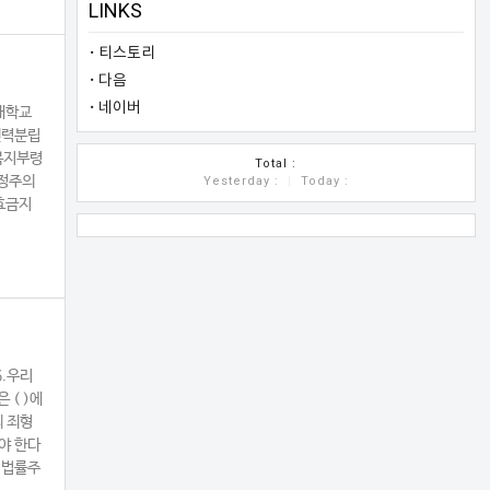
LINKS
티스토리
다음
네이버
대학교
 권력분립
건복지부령
COUNTER
Total :
법정주의
Yesterday :
|
Today :
효금지
6.우리
 ( )에
의 죄형
야 한다
 법률주