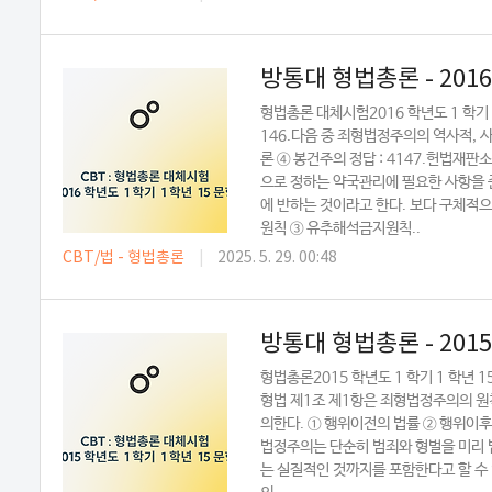
방통대 형법총론 - 201
형법총론 대체시험2016 학년도 1 학
146.다음 중 죄형법정주의의 역사적, 사
론 ④ 봉건주의 정답 : 4147.헌법재판
으로 정하는 약국관리에 필요한 사항을 
에 반하는 것이라고 한다. 보다 구체적
원칙 ③ 유추해석금지원칙..
CBT/법 - 형법총론
|
2025. 5. 29. 00:48
방통대 형법총론 - 201
형법총론2015 학년도 1 학기 1 학년
형법 제1조 제1항은 죄형법정주의의 원칙을
의한다. ① 행위이전의 법률 ② 행위이후의
법정주의는 단순히 범죄와 형벌을 미리 
는 실질적인 것까지를 포함한다고 할 수 