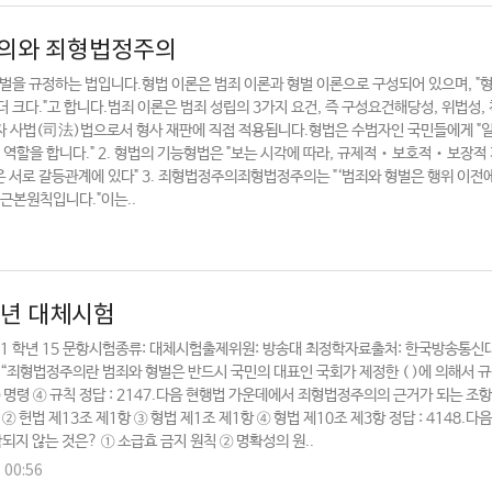
 의의와 죄형법정주의
형벌을 규정하는 법입니다.형법 이론은 범죄 이론과 형벌 이론으로 구성되어 있으며, "
 크다."고 합니다.범죄 이론은 범죄 성립의 3가지 요건, 즉 구성요건해당성, 위법성,
자 사법(司法)법으로서 형사 재판에 직접 적용됩니다.형법은 수범자인 국민들에게 "
 역할을 합니다." 2. 형법의 기능형법은 "보는 시각에 따라, 규제적‧보호적‧보장적
은 서로 갈등관계에 있다" 3. 죄형법정주의죄형법정주의는 "‘범죄와 형벌은 행위 이전
근본원칙입니다."이는..
9년 대체시험
기 1 학년 15 문항시험종류: 대체시험출제위원: 방송대 최정학자료출처: 한국방송통신
말은?“죄형법정주의란 범죄와 형벌은 반드시 국민의 대표인 국회가 제정한 ( )에 의해서 
③ 명령 ④ 규칙 정답 : 2147.다음 현행법 가운데에서 죄형법정주의의 근거가 되는 조
② 헌법 제13조 제1항 ③ 형법 제1조 제1항 ④ 형법 제10조 제3항 정답 : 4148.다음
 않는 것은? ① 소급효 금지 원칙 ② 명확성의 원..
. 00:56