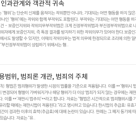
, 인과관계와 객관적 귀속
 '행위'는 단순히 신체를 움직이는 작위뿐만 아니라, 기대되는 어떤 행동을 하지 않은
하나인 ‘행위’에는 작위와 함께 부작위도 포함된다. 부작위는 기대되는 어떤 행동을 하
 요건 - 보증인지위와 작위의무부작위범은 크게 진정부작위범과 부진정부작위범으로 나
위자에게 보증인지위, 즉 특정 결과를 방지하기 위한 작위의무가 있어야 한다.보증
의해서도 발생할 수 있지만, 이때의 작위의무는 법적 의무에 한정되므로 조리에 의한 일
 "부진정부작위범이 성립하기 위해서는 행..
적용범위, 범죄론 개관, 범죄의 주체
원칙: 형법은 범죄행위가 발생한 시점의 법률을 기준으로 적용됩니다. 이를 **'행위시 
률이 변경되어 형벌이 가벼워지거나 해당 행위가 더 이상 범죄가 되지 않는 경우에는 재판
. 이를 **'재판시 법주의'**라고 합니다. 자료는 "형법은 시간적으로 범죄행위시를
유리할 때에는 재판시법이 적용된다."라고 명시하고 있습니다.한시법의 추급효: 유효
기간이 경과한 이후의 효력(추급효)에 대해 논란이 있습니다. 판례는 그 폐지 동기에 
습니다. 자료는 "유..