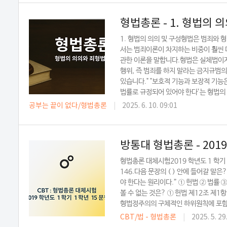
형법총론 - 1. 형법의
1. 형법의 의의 및 구성형법은 범죄와 
서는 범죄이론이 차지하는 비중이 훨씬 더
관한 이론을 말합니다.형법은 실체법이
행위, 즉 범죄를 하지 말라는 금지규범의
있습니다." "보호적 기능과 보장적 기능
법률로 규정되어 있어야 한다’는 형법의 
공부는 끝이 없다/형법총론
|
2025. 6. 10. 09:01
방통대 형법총론 - 201
형법총론 대체시험2019 학년도 1 학
146.다음 문장의 ( ) 안에 들어갈 
야 한다는 원리이다.” ① 헌법 ② 법률 
볼 수 없는 것은? ① 헌법 제12조 제1항 
형법정주의의 구체적인 하위원칙에 포함되지
CBT/법 - 형법총론
|
2025. 5. 29