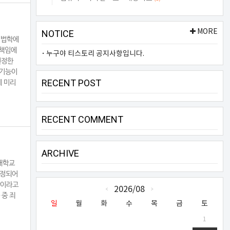
MORE
NOTICE
형법학에
 책임에
누구야 티스토리 공지사항입니다.
일정한
 기능이
RECENT POST
에 미리
RECENT COMMENT
ARCHIVE
대학교
규정되어
항이라고
CALENDAR
2026/08
«
»
 중 죄
일
월
화
수
목
금
토
1