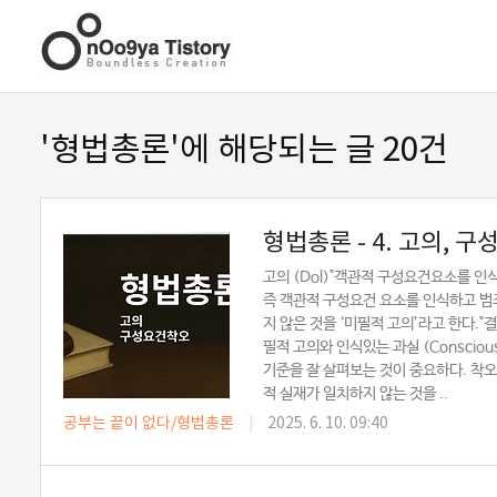
'형법총론'에 해당되는 글 20건
형법총론 - 4. 고의, 
고의 (Dol)"객관적 구성요건요소를 
즉 객관적 구성요건 요소를 인식하고 범죄 
지 않은 것을 ‘미필적 고의’라고 한다.
필적 고의와 인식있는 과실 (Consciou
기준을 잘 살펴보는 것이 중요하다. 착오 
적 실재가 일치하지 않는 것을 ..
공부는 끝이 없다/형법총론
|
2025. 6. 10. 09:40