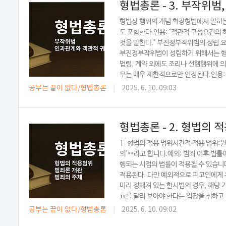
형법총론 - 3. 부작위범
형법상 행위의 개념 확장형법에서 말하는
도 포함한다.인용: "객관적 구성요건의 
것을 말한다." 부진정부작위범의 성립
부진정부작위범이 성립하기 위해서는 행
법령, 계약 외에도 조리나 선행행위에 
무는 매우 제한적으로만 인정된다.인용:
공부는 끝이 없다/형법총론
|
2025. 6. 10. 09:03
형법총론 - 2. 형법의 
1. 형법의 적용 범위시간적 적용 범위:
의'**라고 합니다.예외: 범죄 이후 법
행되는 시점의 법률이 적용될 수 있습니다
적용된다. 다만 예외적으로 피고인에게 
미리 정해져 있는 한시법의 경우, 해당 
효를 달리 보아야 한다는 입장을 취하고 있
공부는 끝이 없다/형법총론
|
2025. 6. 10. 09:02