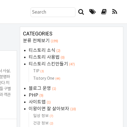
검
색
하
기
CATEGORIES
폼
분류 전체보기
(199)
티스토리 소식
(2)
티스토리 사용법
(0)
티스토리 스킨만들기
(47)
 사실,
TIP
(3)
 분명하
Tistory One
(44)
한다.미
블로그 운영
이들 구별
(1)
과 객관
PHP
(9)
사이트맵
(1)
이왕이면 잘 살아보자
(10)
일상 정보
(7)
건강 정보
(2)