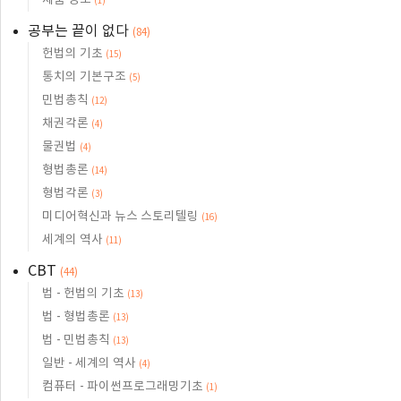
제품 정보
(1)
공부는 끝이 없다
(84)
헌법의 기초
(15)
통치의 기본구조
(5)
민법총칙
(12)
채권각론
(4)
물권법
(4)
형법총론
(14)
형법각론
(3)
미디어혁신과 뉴스 스토리텔링
(16)
세계의 역사
(11)
CBT
(44)
법 - 헌법의 기초
(13)
법 - 형법총론
(13)
법 - 민법총칙
(13)
일반 - 세계의 역사
(4)
컴퓨터 - 파이썬프로그래밍기초
(1)