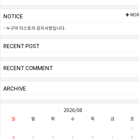
MO
NOTICE
누구야 티스토리 공지사항입니다.
RECENT POST
RECENT COMMENT
ARCHIVE
CALENDAR
2026/08
«
»
일
월
화
수
목
금
토
1
2
3
4
5
6
7
8