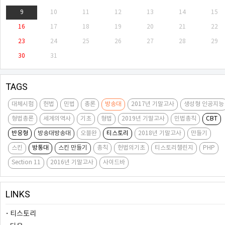
9
10
11
12
13
14
15
16
17
18
19
20
21
22
23
24
25
26
27
28
29
30
31
TAGS
대체시험
헌법
민법
총론
방송대
2017년 기말고사
생성형 인공지능
형법총론
세계의역사
기초
형법
2019년 기말고사
민법총칙
CBT
반응형
방송대방송대
오블완
티스토리
2018년 기말고사
만들기
스킨
방통대
스킨 만들기
총칙
헌법의기초
티스토리챌린지
PHP
Section 11
2016년 기말고사
사이드바
LINKS
태그
방명록
관리자
Blog is powered by kakao / Designed by
nOo9ya
티스토리