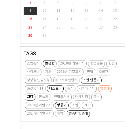
2
3
4
5
6
7
8
9
10
11
12
13
14
15
16
17
18
19
20
21
22
23
24
25
26
27
28
29
30
31
TAGS
민법총칙
반응형
2018년 기말고사
형법총론
헌법
사이드바
기초
2016년 기말고사
민법
오블완
생성형 인공지능
티스토리챌린지
스킨 만들기
Section 11
티스토리
총칙
세계의역사
방송대
CBT
만들기
헌법의기초
대체시험
총론
2019년 기말고사
방통대
스킨
PHP
2017년 기말고사
형법
방송대방송대