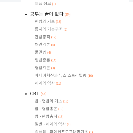
제품 정보
(1)
공부는 끝이 없다
(84)
헌법의 기초
(15)
통치의 기본구조
(5)
민법총칙
(12)
채권각론
(4)
물권법
(4)
형법총론
(14)
형법각론
(3)
미디어혁신과 뉴스 스토리텔링
(16)
세계의 역사
(11)
CBT
(44)
법 - 헌법의 기초
(13)
법 - 형법총론
(13)
법 - 민법총칙
(13)
일반 - 세계의 역사
(4)
컴퓨터 - 파이썬프로그래밍기초
(1)