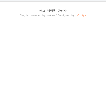
태그
방명록
관리자
Blog is powered by kakao / Designed by
nOo9ya