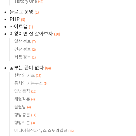
Tistory One
(44)
블로그 운영
(1)
PHP
(9)
사이트맵
(1)
이왕이면 잘 살아보자
(10)
일상 정보
(7)
건강 정보
(2)
제품 정보
(1)
공부는 끝이 없다
(84)
헌법의 기초
(15)
통치의 기본구조
(5)
민법총칙
(12)
채권각론
(4)
물권법
(4)
형법총론
(14)
형법각론
(3)
미디어혁신과 뉴스 스토리텔링
(16)