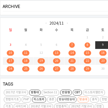
ARCHIVE
CALENDAR
2024/11
«
»
일
월
화
수
목
금
토
1
2
3
4
5
6
7
8
9
10
11
12
13
14
15
16
17
18
19
20
21
22
23
24
25
26
27
28
29
30
TAGS
2017년 기말고사
방통대
Section 11
반응형
CBT
티스토리챌린지
헌법의기초
PHP
티스토리
총론
방송대방송대
방송대
총칙
헌법
기초
사이드바
2018년 기말고사
민법총칙
2019년 기말고사
민법